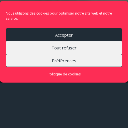
Nous utilisons des cookies pour optimiser notre site web et notre
service.
Accepter
Tout refuser
Préférences
Politique de cookies
Proxima Centauri vous propose une expérience
visuelle et sonore unique, en plaçant le
spectateur au cœur de la création d’une œuvre
musicale spécialement scénographiée pour