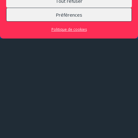
Tout refuser
Préférences
Politique de cookies
Penser, c’est chercher des
clairières dans une forêt
Jules Renard, Journal, 1894
Ouverte et fermée, naturelle et artificielle,
lumineuse et obscure, sonore et silencieuse.