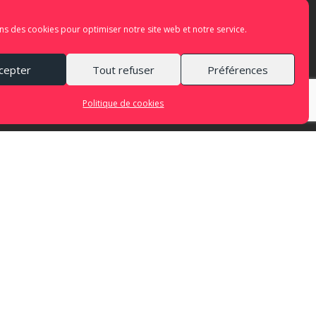
ns des cookies pour optimiser notre site web et notre service.
cepter
Tout refuser
Préférences
Politique de cookies
ion au titre de l’aide aux ensembles conventionnés,
financier régulier de la Sacem, de la Spedidam, de