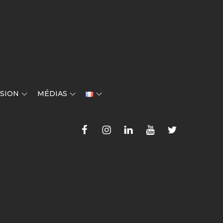
SION
MÉDIAS
Faceboook
Instagram
LinkedIn
YouTube
Twitter