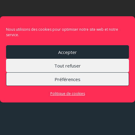
Nous utilisons des cookies pour optimiser notre site web et notre
service.
Accepter
Tout refuser
Préférences
Politique de cookies
Les évènements de 2020 ont profondément
meurtri le monde du spectacle vivant, nous