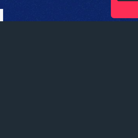
DATE
05 mai 2022
FOCUS
Après une tournée en Allemagne, l’ensemble bordelais
Proxim
retrouvent pour un concert évènement au Rocher de Palmer. L
contemporaine y livreront un concert scénographié et mis en lu
nouvelles technologies.