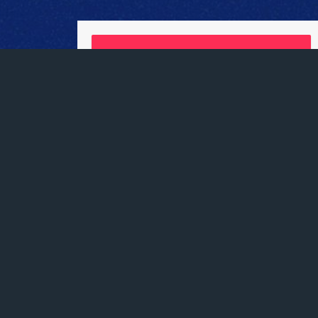
Billetterie
LIEU
Rocher de Palmer
Cenon (33)
SITE WEB
https://lerocherdepalmer.fr/