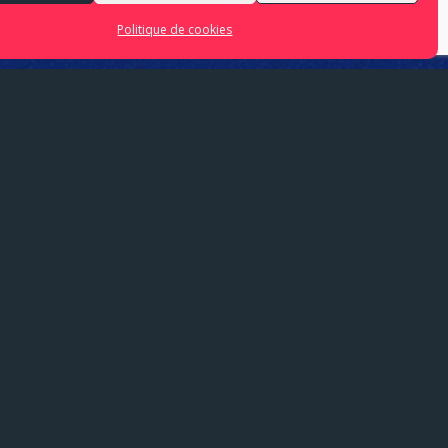
Politique de cookies
HEURE
20h30 - 22h30
a Centauri
et les Allemands d’
E-MEX-Ensemble
se
es deux ensembles pionniers de la musique
mière mêlant les écritures musicales d’aujourd’hui aux