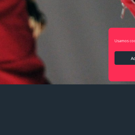
Usamos cook
A