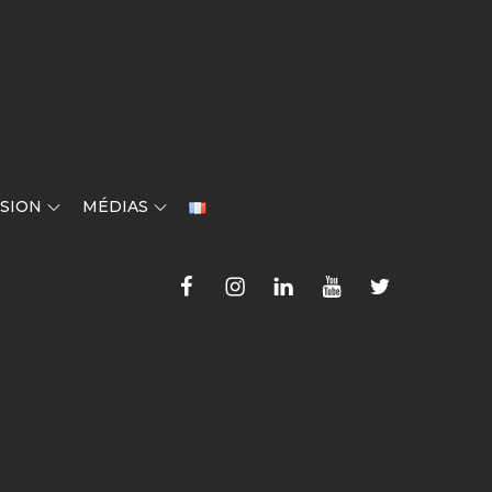
SION
MÉDIAS
Faceboook
Instagram
LinkedIn
YouTube
Twitter