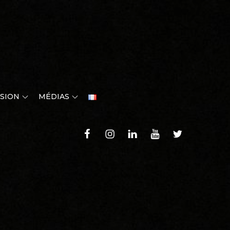
SION
MÉDIAS
Faceboook
Instagram
LinkedIn
YouTube
Twitter