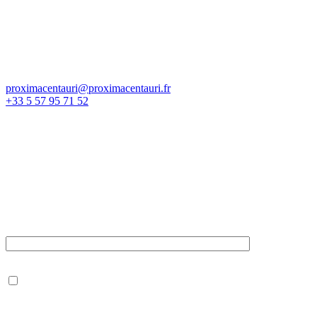
Nous contacter
proximacentauri@proximacentauri.fr
+33 5 57 95 71 52
Adresse d'activité :
81 avenue Lucien Lerousseau
33130 Bègles, France
Newsletter
Votre e-mail
J’accepte de recevoir la newsletter en notant que je pourrai, à
tout moment, me désinscrire.