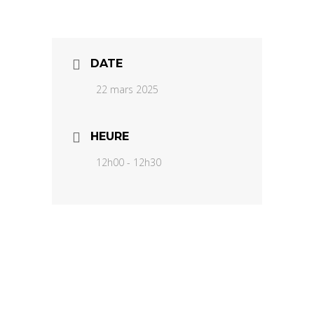
DATE
22 mars 2025
HEURE
12h00 - 12h30
SPOT ¡ musiques
aujourd’hui !