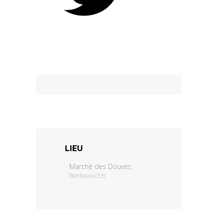
SPOT ¡ musiques aujourd’hui !
LIEU
Marché des Douves
Bordeaux (33)