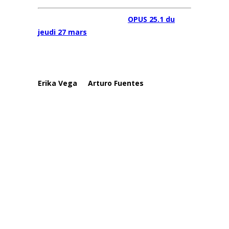
En introduction au concert
OPUS 25.1 du
jeudi 27 mars
dédié à la plus récente
création mexicaine et argentine, Proxima
Centauri organise aux Douves un SPOT spécial
« Opus » où nous aurons le plaisir d’accueillir
Erika Vega
et
Arturo Fuentes
, deux
compositeur·trices du programme venus nous
parler de leur œuvre, en commentant en
direct des extraits joués par l’ensemble :
sources d’inspiration, contexte de la création,
approche de l’électronique et des
instruments, vous pourrez découvrir tous les
secrets de fabrication d’une œuvre musicale
lors de cet échange en musique, ouvert,
gratuit et accessible à toutes et tous.
PROGRAMME