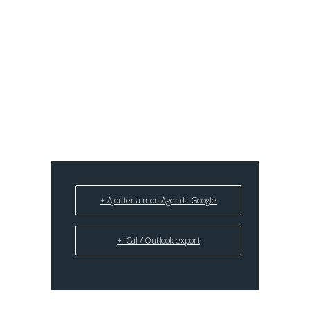
des musiques d’aujourd’hui et nous
permettent de lever quelques voiles sur les
processus de création pour en augmenter le
plaisir de l’écoute.
Ils sont gratuits, en accès libre et démarrent à
midi pile, ne soyez pas en retard…
+ Ajouter à mon Agenda Google
+ iCal / Outlook export